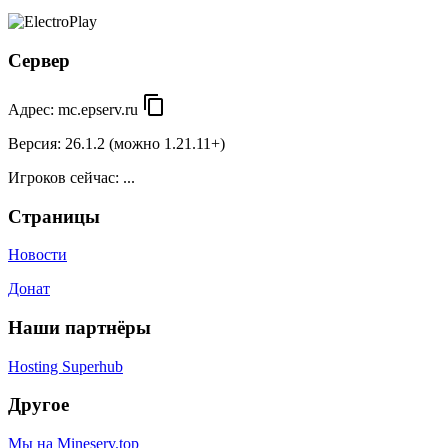
Сервер
content_copy
Адрес:
mc.epserv.ru
Версия:
26.1.2 (можно 1.21.11+)
Игроков сейчас:
...
Страницы
Новости
Донат
Наши партнёры
Hosting Superhub
Другое
Мы на Mineserv.top