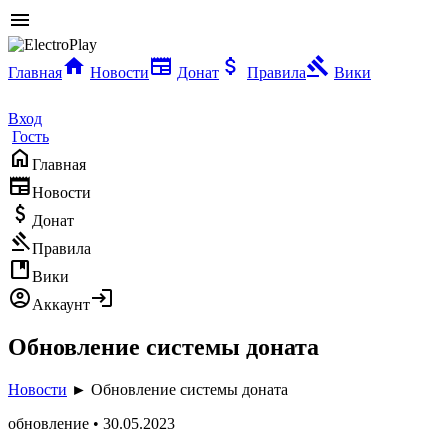
menu
home
newspaper
attach_money
gavel
Главная
Новости
Донат
Правила
Вики
developer_guide
Вход
Гость
home
Главная
newspaper
Новости
attach_money
Донат
gavel
Правила
developer_guide
Вики
account_circle
login
Аккаунт
Обновление системы доната
Новости
► Обновление системы доната
обновление • 30.05.2023